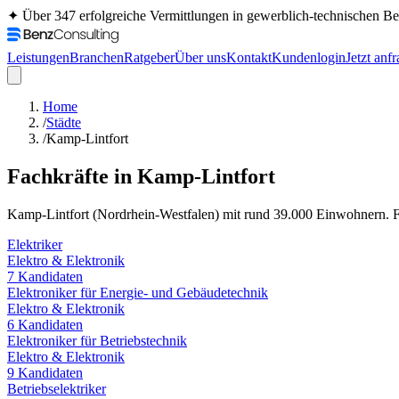
✦ Über 347 erfolgreiche Vermittlungen in gewerblich-technischen 
Leistungen
Branchen
Ratgeber
Über uns
Kontakt
Kundenlogin
Jetzt anf
Home
/
Städte
/
Kamp-Lintfort
Fachkräfte in
Kamp-Lintfort
Kamp-Lintfort
(
Nordrhein-Westfalen
) mit rund
39.000
Einwohnern. Fin
Elektriker
Elektro & Elektronik
7
Kandidaten
Elektroniker für Energie- und Gebäudetechnik
Elektro & Elektronik
6
Kandidaten
Elektroniker für Betriebstechnik
Elektro & Elektronik
9
Kandidaten
Betriebselektriker