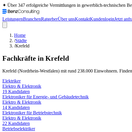
✦ Über 347 erfolgreiche Vermittlungen in gewerblich-technischen 
Leistungen
Branchen
Ratgeber
Über uns
Kontakt
Kundenlogin
Jetzt anf
Home
/
Städte
/
Krefeld
Fachkräfte in
Krefeld
Krefeld
(
Nordrhein-Westfalen
) mit rund
238.000
Einwohnern. Finden S
Elektriker
Elektro & Elektronik
19
Kandidaten
Elektroniker für Energie- und Gebäudetechnik
Elektro & Elektronik
14
Kandidaten
Elektroniker für Betriebstechnik
Elektro & Elektronik
22
Kandidaten
Betriebselektriker