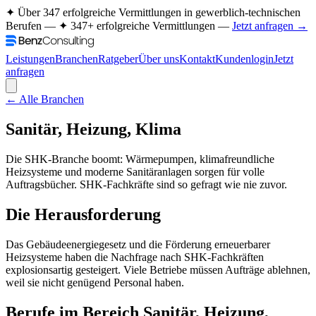
✦ Über 347 erfolgreiche Vermittlungen in gewerblich-technischen
Berufen —
✦ 347+ erfolgreiche Vermittlungen —
Jetzt anfragen →
Leistungen
Branchen
Ratgeber
Über uns
Kontakt
Kundenlogin
Jetzt
anfragen
← Alle Branchen
Sanitär, Heizung, Klima
Die SHK-Branche boomt: Wärmepumpen, klimafreundliche
Heizsysteme und moderne Sanitäranlagen sorgen für volle
Auftragsbücher. SHK-Fachkräfte sind so gefragt wie nie zuvor.
Die Herausforderung
Das Gebäudeenergiegesetz und die Förderung erneuerbarer
Heizsysteme haben die Nachfrage nach SHK-Fachkräften
explosionsartig gesteigert. Viele Betriebe müssen Aufträge ablehnen,
weil sie nicht genügend Personal haben.
Berufe im Bereich
Sanitär, Heizung,