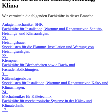
Klima
Wir vermitteln die folgenden Fachkräfte in dieser Branche.
Anlagenmechaniker SHK
Fachkräfte für Installation, Wartung und Reparatur von Sanitär-,
Heizungs- und Klimaanlagen.
23
+
Heizungsbauer
Spezialisten für die Planung, Installation und Wartung von
Heizungsanlagen.
22
+
Klempner
Fachkräfte für Blecharbeiten sowie Dach- und
Fassadenabdichtungen.
31
+
Kälteanlagenbauer
Spezialisten für Installation, Wartung und Reparatur von Kälte- und
Klimaanlagen.
24
+
Mechatroniker für Kältetechnik
Fachkräfte für mechatronische Systeme in der Kälte- und
Klimatechnik.
17
+