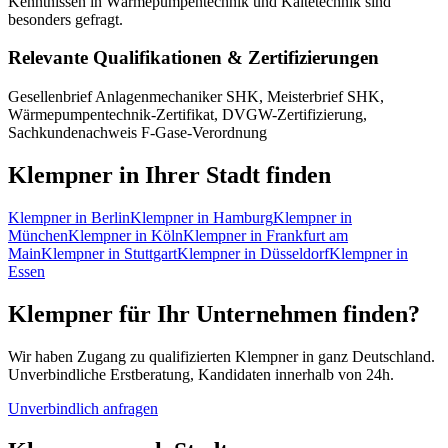
Kenntnissen in Wärmepumpentechnik und Kältetechnik sind
besonders gefragt.
Relevante Qualifikationen & Zertifizierungen
Gesellenbrief Anlagenmechaniker SHK, Meisterbrief SHK,
Wärmepumpentechnik-Zertifikat, DVGW-Zertifizierung,
Sachkundenachweis F-Gase-Verordnung
Klempner
in Ihrer Stadt finden
Klempner
in
Berlin
Klempner
in
Hamburg
Klempner
in
München
Klempner
in
Köln
Klempner
in
Frankfurt am
Main
Klempner
in
Stuttgart
Klempner
in
Düsseldorf
Klempner
in
Essen
Klempner
für Ihr Unternehmen finden?
Wir haben Zugang zu qualifizierten
Klempner
in ganz Deutschland.
Unverbindliche Erstberatung, Kandidaten innerhalb von 24h.
Unverbindlich anfragen