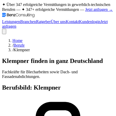
✦ Über 347 erfolgreiche Vermittlungen in gewerblich-technischen
Berufen —
✦ 347+ erfolgreiche Vermittlungen —
Jetzt anfragen →
Leistungen
Branchen
Ratgeber
Über uns
Kontakt
Kundenlogin
Jetzt
anfragen
Home
/
Berufe
/
Klempner
Klempner
finden in ganz Deutschland
Fachkräfte für Blecharbeiten sowie Dach- und
Fassadenabdichtungen.
Berufsbild:
Klempner