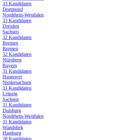
33
Kandidaten
Dortmund
Nordrhein-Westfalen
33
Kandidaten
Dresden
Sachsen
32
Kandidaten
Bremen
Bremen
32
Kandidaten
Nürnberg
Bayern
31
Kandidaten
Hannover
Niedersachsen
31
Kandidaten
Leipzig
Sachsen
31
Kandidaten
Duisburg
Nordrhein-Westfalen
31
Kandidaten
Wandsbek
Hamburg
28
Kandidaten