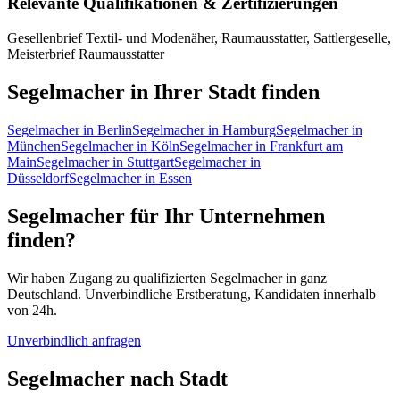
Relevante Qualifikationen & Zertifizierungen
Gesellenbrief Textil- und Modenäher, Raumausstatter, Sattlergeselle,
Meisterbrief Raumausstatter
Segelmacher
in Ihrer Stadt finden
Segelmacher
in
Berlin
Segelmacher
in
Hamburg
Segelmacher
in
München
Segelmacher
in
Köln
Segelmacher
in
Frankfurt am
Main
Segelmacher
in
Stuttgart
Segelmacher
in
Düsseldorf
Segelmacher
in
Essen
Segelmacher
für Ihr Unternehmen
finden?
Wir haben Zugang zu qualifizierten
Segelmacher
in ganz
Deutschland. Unverbindliche Erstberatung, Kandidaten innerhalb
von 24h.
Unverbindlich anfragen
Segelmacher
nach Stadt