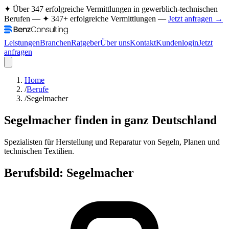
✦ Über 347 erfolgreiche Vermittlungen in gewerblich-technischen
Berufen —
✦ 347+ erfolgreiche Vermittlungen —
Jetzt anfragen →
Leistungen
Branchen
Ratgeber
Über uns
Kontakt
Kundenlogin
Jetzt
anfragen
Home
/
Berufe
/
Segelmacher
Segelmacher
finden in ganz Deutschland
Spezialisten für Herstellung und Reparatur von Segeln, Planen und
technischen Textilien.
Berufsbild:
Segelmacher