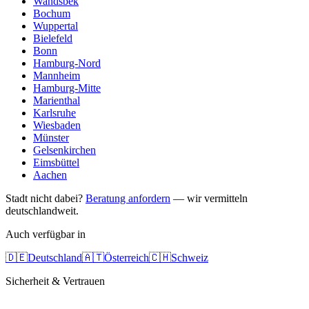
Wandsbek
Bochum
Wuppertal
Bielefeld
Bonn
Hamburg-Nord
Mannheim
Hamburg-Mitte
Marienthal
Karlsruhe
Wiesbaden
Münster
Gelsenkirchen
Eimsbüttel
Aachen
Stadt nicht dabei?
Beratung anfordern
— wir vermitteln
deutschlandweit.
Auch verfügbar in
🇩🇪
Deutschland
🇦🇹
Österreich
🇨🇭
Schweiz
Sicherheit & Vertrauen