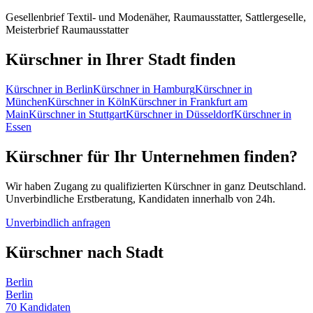
Gesellenbrief Textil- und Modenäher, Raumausstatter, Sattlergeselle,
Meisterbrief Raumausstatter
Kürschner
in Ihrer Stadt finden
Kürschner
in
Berlin
Kürschner
in
Hamburg
Kürschner
in
München
Kürschner
in
Köln
Kürschner
in
Frankfurt am
Main
Kürschner
in
Stuttgart
Kürschner
in
Düsseldorf
Kürschner
in
Essen
Kürschner
für Ihr Unternehmen finden?
Wir haben Zugang zu qualifizierten
Kürschner
in ganz Deutschland.
Unverbindliche Erstberatung, Kandidaten innerhalb von 24h.
Unverbindlich anfragen
Kürschner
nach Stadt
Berlin
Berlin
70
Kandidaten