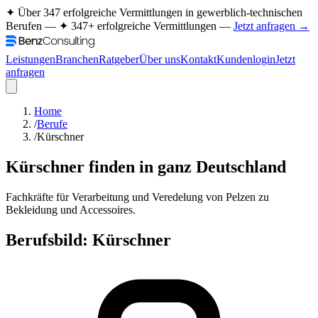
✦ Über 347 erfolgreiche Vermittlungen in gewerblich-technischen
Berufen —
✦ 347+ erfolgreiche Vermittlungen —
Jetzt anfragen →
Leistungen
Branchen
Ratgeber
Über uns
Kontakt
Kundenlogin
Jetzt
anfragen
Home
/
Berufe
/
Kürschner
Kürschner
finden in ganz Deutschland
Fachkräfte für Verarbeitung und Veredelung von Pelzen zu
Bekleidung und Accessoires.
Berufsbild:
Kürschner