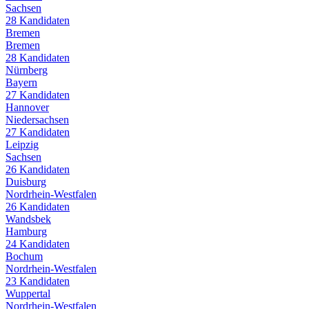
Sachsen
28
Kandidaten
Bremen
Bremen
28
Kandidaten
Nürnberg
Bayern
27
Kandidaten
Hannover
Niedersachsen
27
Kandidaten
Leipzig
Sachsen
26
Kandidaten
Duisburg
Nordrhein-Westfalen
26
Kandidaten
Wandsbek
Hamburg
24
Kandidaten
Bochum
Nordrhein-Westfalen
23
Kandidaten
Wuppertal
Nordrhein-Westfalen