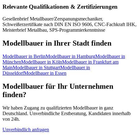
Relevante Qualifikationen & Zertifizierungen
Gesellenbrief Metallbauer/Zerspanungsmechaniker,
Schweißerzertifikate nach DIN EN ISO 9606, CNC-Fachkraft IHK,
Meisterbrief Metallbau, SPS-Programmierkenntnisse
Modellbauer
in Ihrer Stadt finden
Modellbauer
in
Berlin
Modellbauer
in
Hamburg
Modellbauer
in
München
Modellbauer
in
Köln
Modellbauer
in
Frankfurt am
Main
Modellbauer
in
Stuttgart
Modellbauer
in
Düsseldorf
Modellbauer
in
Essen
Modellbauer
für Ihr Unternehmen
finden?
Wir haben Zugang zu qualifizierten
Modellbauer
in ganz
Deutschland. Unverbindliche Erstberatung, Kandidaten innerhalb
von 24h.
Unverbindlich anfragen