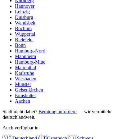
Nürnberg
Hannover
Leipzig
Duisburg
Wandsbek
Bochum
Wuppertal
Bielefeld
Bonn
Hamburg-Nord
Mannheim
Hamburg-Mitte
Marienthal
Karlsruhe
Wiesbaden
Münster
Gelsenkirchen
Eimsbüttel
Aachen
Stadt nicht dabei?
Beratung anfordern
— wir vermitteln
deutschlandweit.
Auch verfügbar in
🇩🇪
Deutschland
🇦🇹
Österreich
🇨🇭
Schweiz