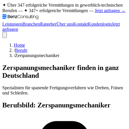
✦ Über 347 erfolgreiche Vermittlungen in gewerblich-technischen
Berufen —
✦ 347+ erfolgreiche Vermittlungen —
Jetzt anfragen →
Leistungen
Branchen
Ratgeber
Über uns
Kontakt
Kundenlogin
Jetzt
anfragen
Home
/
Berufe
/
Zerspanungsmechaniker
Zerspanungsmechaniker
finden in ganz
Deutschland
Spezialisten für spanende Fertigungsverfahren wie Drehen, Fräsen
und Schleifen.
Berufsbild:
Zerspanungsmechaniker