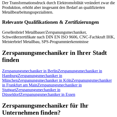
Der Transformationsdruck durch Elektromobilität verändert zwar die
Produktion, erhöht aber insgesamt den Bedarf an qualifizierten
Metallbearbeitungsspezialisten.
Relevante Qualifikationen & Zertifizierungen
Gesellenbrief Metallbauer/Zerspanungsmechaniker,
Schweißerzertifikate nach DIN EN ISO 9606, CNC-Fachkraft IHK,
Meisterbrief Metallbau, SPS-Programmierkenntnisse
Zerspanungsmechaniker
in Ihrer Stadt
finden
Zerspanungsmechaniker
in
Berlin
Zerspanungsmechaniker
in
Hamburg
Zerspanungsmechaniker
in
München
Zerspanungsmechaniker
in
Köln
Zerspanungsmechaniker
in
Frankfurt am Main
Zerspanungsmechaniker
in
Stuttgart
Zerspanungsmechaniker
in
Düsseldorf
Zerspanungsmechaniker
in
Essen
Zerspanungsmechaniker
für Ihr
Unternehmen finden?