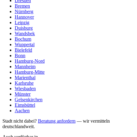
Dresden
Bremen
Nürnberg
Hannover
Leipzig
Duisburg
Wandsbek
Bochum
Wuppertal
Bielefeld
Bonn
Hamburg-Nord
Mannheim
Hamburg-Mitte
Marienthal
Karlsruhe
Wiesbaden
Münster
Gelsenkirchen
Eimsbüttel
Aachen
Stadt nicht dabei?
Beratung anfordern
— wir vermitteln
deutschlandweit.
Auch verfügbar in