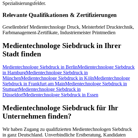
Spezialisierungsfelder.
Relevante Qualifikationen & Zertifizierungen
Gesellenbrief Medientechnologe Druck, Meisterbrief Drucktechnik,
Farbmanagement-Zertifikate, Industriemeister Printmedien
Medientechnologe Siebdruck
in Ihrer
Stadt finden
Medientechnologe Siebdruck
in
Berlin
Medientechnologe Siebdruck
in
Hamburg
Medientechnologe Siebdruck
in
München
Medientechnologe Siebdruck
in
Köln
Medientechnologe
Siebdruck
in
Frankfurt am Main
Medientechnologe Siebdruck
in
Stuttgart
Medientechnologe Siebdruck
in
Düsseldorf
Medientechnologe Siebdruck
in
Essen
Medientechnologe Siebdruck
für Ihr
Unternehmen finden?
Wir haben Zugang zu qualifizierten
Medientechnologen Siebdruck
in ganz Deutschland. Unverbindliche Erstberatung, Kandidaten