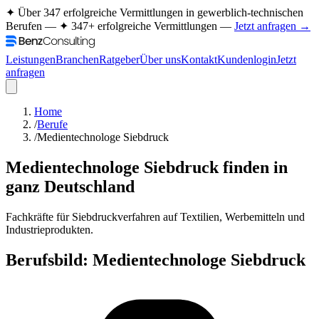
✦ Über 347 erfolgreiche Vermittlungen in gewerblich-technischen
Berufen —
✦ 347+ erfolgreiche Vermittlungen —
Jetzt anfragen →
Leistungen
Branchen
Ratgeber
Über uns
Kontakt
Kundenlogin
Jetzt
anfragen
Home
/
Berufe
/
Medientechnologe Siebdruck
Medientechnologe Siebdruck
finden in
ganz Deutschland
Fachkräfte für Siebdruckverfahren auf Textilien, Werbemitteln und
Industrieprodukten.
Berufsbild:
Medientechnologe Siebdruck