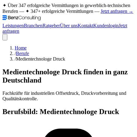
✦ Über 347 erfolgreiche Vermittlungen in gewerblich-technischen
Berufen —
✦ 347+ erfolgreiche Vermittlungen —
Jetzt anfragen →
Leistungen
Branchen
Ratgeber
Über uns
Kontakt
Kundenlogin
Jetzt
anfragen
Home
/
Berufe
/
Medientechnologe Druck
Medientechnologe Druck
finden in ganz
Deutschland
Fachkräfte für industriellen Offsetdruck, Druckvorbereitung und
Qualitätskontrolle.
Berufsbild:
Medientechnologe Druck