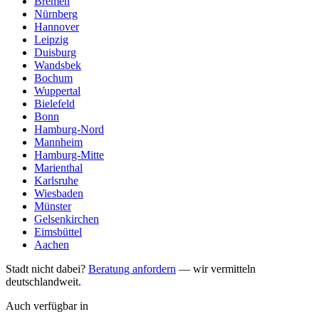
Bremen
Nürnberg
Hannover
Leipzig
Duisburg
Wandsbek
Bochum
Wuppertal
Bielefeld
Bonn
Hamburg-Nord
Mannheim
Hamburg-Mitte
Marienthal
Karlsruhe
Wiesbaden
Münster
Gelsenkirchen
Eimsbüttel
Aachen
Stadt nicht dabei?
Beratung anfordern
— wir vermitteln
deutschlandweit.
Auch verfügbar in