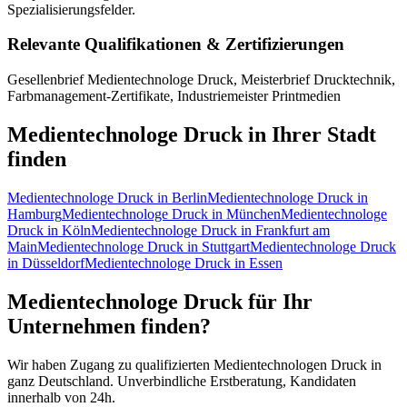
Spezialisierungsfelder.
Relevante Qualifikationen & Zertifizierungen
Gesellenbrief Medientechnologe Druck, Meisterbrief Drucktechnik,
Farbmanagement-Zertifikate, Industriemeister Printmedien
Medientechnologe Druck
in Ihrer Stadt
finden
Medientechnologe Druck
in
Berlin
Medientechnologe Druck
in
Hamburg
Medientechnologe Druck
in
München
Medientechnologe
Druck
in
Köln
Medientechnologe Druck
in
Frankfurt am
Main
Medientechnologe Druck
in
Stuttgart
Medientechnologe Druck
in
Düsseldorf
Medientechnologe Druck
in
Essen
Medientechnologe Druck
für Ihr
Unternehmen finden?
Wir haben Zugang zu qualifizierten
Medientechnologen Druck
in
ganz Deutschland. Unverbindliche Erstberatung, Kandidaten
innerhalb von 24h.