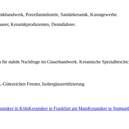
ikhandwerk, Porzellanindustrie, Sanitärkeramik, Kunstgewerbe
.
bauer, Keramikproduzenten, Dentallabore
.
n für stabile Nachfrage im Glaserhandwerk. Keramische Spezialbeschic
Gütezeichen Fenster, Isolierglaszertifizierung
ramiker
in
Köln
Keramiker
in
Frankfurt am Main
Keramiker
in
Stuttgart