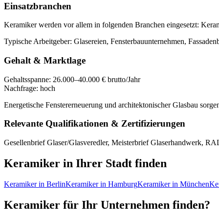
Einsatzbranchen
Keramiker
werden vor allem in folgenden Branchen eingesetzt:
Keram
Typische Arbeitgeber:
Glasereien, Fensterbauunternehmen, Fassaden
Gehalt & Marktlage
Gehaltsspanne:
26.000–40.000 € brutto/Jahr
Nachfrage:
hoch
Energetische Fenstererneuerung und architektonischer Glasbau sorge
Relevante Qualifikationen & Zertifizierungen
Gesellenbrief Glaser/Glasveredler, Meisterbrief Glaserhandwerk, RAL-
Keramiker
in Ihrer Stadt finden
Keramiker
in
Berlin
Keramiker
in
Hamburg
Keramiker
in
München
Ke
Keramiker
für Ihr Unternehmen finden?