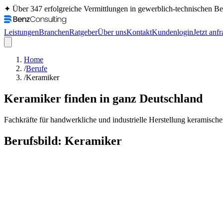
✦ Über 347 erfolgreiche Vermittlungen in gewerblich-technischen 
Leistungen
Branchen
Ratgeber
Über uns
Kontakt
Kundenlogin
Jetzt anf
Home
/
Berufe
/
Keramiker
Keramiker
finden in ganz Deutschland
Fachkräfte für handwerkliche und industrielle Herstellung keramische
Berufsbild:
Keramiker