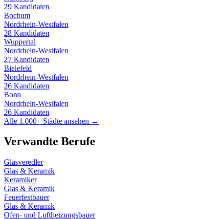
29
Kandidaten
Bochum
Nordrhein-Westfalen
28
Kandidaten
Wuppertal
Nordrhein-Westfalen
27
Kandidaten
Bielefeld
Nordrhein-Westfalen
26
Kandidaten
Bonn
Nordrhein-Westfalen
26
Kandidaten
Alle 1.000+ Städte ansehen →
Verwandte Berufe
Glasveredler
Glas & Keramik
Keramiker
Glas & Keramik
Feuerfestbauer
Glas & Keramik
Ofen- und Luftheizungsbauer