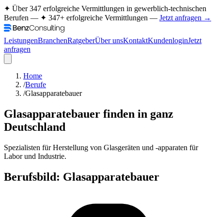
✦ Über 347 erfolgreiche Vermittlungen in gewerblich-technischen
Berufen —
✦ 347+ erfolgreiche Vermittlungen —
Jetzt anfragen →
Leistungen
Branchen
Ratgeber
Über uns
Kontakt
Kundenlogin
Jetzt
anfragen
Home
/
Berufe
/
Glasapparatebauer
Glasapparatebauer
finden in ganz
Deutschland
Spezialisten für Herstellung von Glasgeräten und -apparaten für
Labor und Industrie.
Berufsbild:
Glasapparatebauer