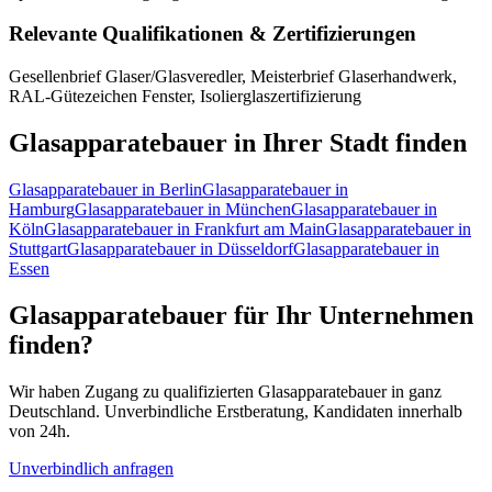
Relevante Qualifikationen & Zertifizierungen
Gesellenbrief Glaser/Glasveredler, Meisterbrief Glaserhandwerk,
RAL-Gütezeichen Fenster, Isolierglaszertifizierung
Glasapparatebauer
in Ihrer Stadt finden
Glasapparatebauer
in
Berlin
Glasapparatebauer
in
Hamburg
Glasapparatebauer
in
München
Glasapparatebauer
in
Köln
Glasapparatebauer
in
Frankfurt am Main
Glasapparatebauer
in
Stuttgart
Glasapparatebauer
in
Düsseldorf
Glasapparatebauer
in
Essen
Glasapparatebauer
für Ihr Unternehmen
finden?
Wir haben Zugang zu qualifizierten
Glasapparatebauer
in ganz
Deutschland. Unverbindliche Erstberatung, Kandidaten innerhalb
von 24h.
Unverbindlich anfragen