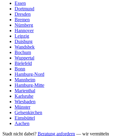
Essen
Dortmund
Dresden
Bremen
Nürnberg
Hannover
Leipzig
Duisburg
Wandsbek
Bochum
Wuppertal
Bielefeld
Bonn
Hamburg-Nord
Mannheim
Hamburg-Mitte
Marienthal
Karlsruhe
Wiesbaden
Münster
Gelsenkirchen
Eimsbüttel
Aachen
Stadt nicht dabei?
Beratung anfordern
— wir vermitteln