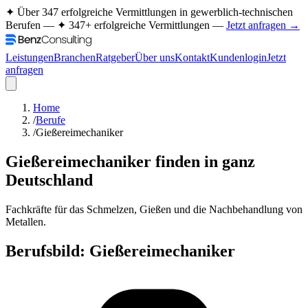
✦ Über 347 erfolgreiche Vermittlungen in gewerblich-technischen
Berufen —
✦ 347+ erfolgreiche Vermittlungen —
Jetzt anfragen →
Leistungen
Branchen
Ratgeber
Über uns
Kontakt
Kundenlogin
Jetzt
anfragen
Home
/
Berufe
/
Gießereimechaniker
Gießereimechaniker
finden in ganz
Deutschland
Fachkräfte für das Schmelzen, Gießen und die Nachbehandlung von
Metallen.
Berufsbild:
Gießereimechaniker