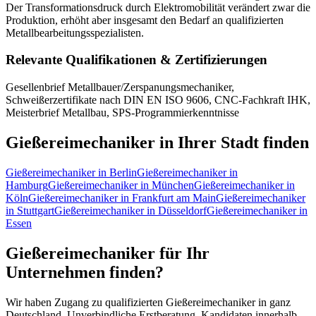
Der Transformationsdruck durch Elektromobilität verändert zwar die
Produktion, erhöht aber insgesamt den Bedarf an qualifizierten
Metallbearbeitungsspezialisten.
Relevante Qualifikationen & Zertifizierungen
Gesellenbrief Metallbauer/Zerspanungsmechaniker,
Schweißerzertifikate nach DIN EN ISO 9606, CNC-Fachkraft IHK,
Meisterbrief Metallbau, SPS-Programmierkenntnisse
Gießereimechaniker
in Ihrer Stadt finden
Gießereimechaniker
in
Berlin
Gießereimechaniker
in
Hamburg
Gießereimechaniker
in
München
Gießereimechaniker
in
Köln
Gießereimechaniker
in
Frankfurt am Main
Gießereimechaniker
in
Stuttgart
Gießereimechaniker
in
Düsseldorf
Gießereimechaniker
in
Essen
Gießereimechaniker
für Ihr
Unternehmen finden?
Wir haben Zugang zu qualifizierten
Gießereimechaniker
in ganz
Deutschland. Unverbindliche Erstberatung, Kandidaten innerhalb