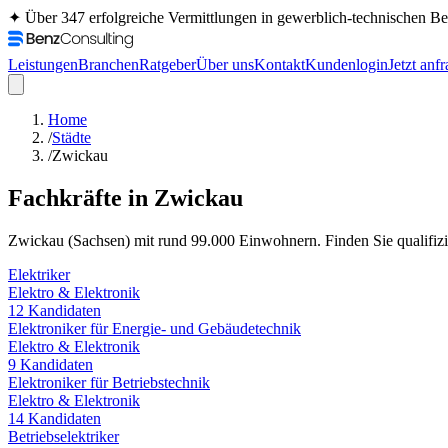
✦ Über 347 erfolgreiche Vermittlungen in gewerblich-technischen 
Leistungen
Branchen
Ratgeber
Über uns
Kontakt
Kundenlogin
Jetzt anf
Home
/
Städte
/
Zwickau
Fachkräfte in
Zwickau
Zwickau
(
Sachsen
) mit rund
99.000
Einwohnern. Finden Sie qualifizie
Elektriker
Elektro & Elektronik
12
Kandidaten
Elektroniker für Energie- und Gebäudetechnik
Elektro & Elektronik
9
Kandidaten
Elektroniker für Betriebstechnik
Elektro & Elektronik
14
Kandidaten
Betriebselektriker