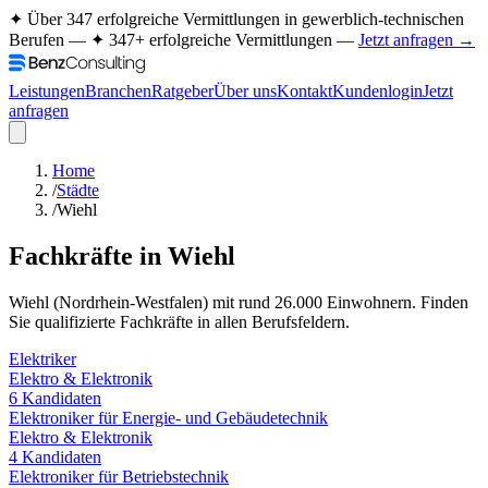
✦ Über 347 erfolgreiche Vermittlungen in gewerblich-technischen
Berufen —
✦ 347+ erfolgreiche Vermittlungen —
Jetzt anfragen →
Leistungen
Branchen
Ratgeber
Über uns
Kontakt
Kundenlogin
Jetzt
anfragen
Home
/
Städte
/
Wiehl
Fachkräfte in
Wiehl
Wiehl
(
Nordrhein-Westfalen
) mit rund
26.000
Einwohnern. Finden
Sie qualifizierte Fachkräfte in allen Berufsfeldern.
Elektriker
Elektro & Elektronik
6
Kandidaten
Elektroniker für Energie- und Gebäudetechnik
Elektro & Elektronik
4
Kandidaten
Elektroniker für Betriebstechnik