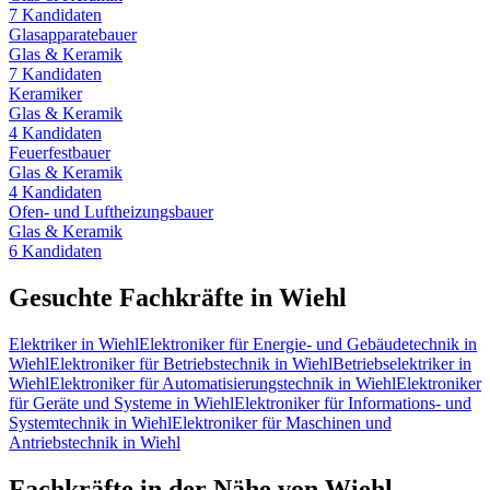
7
Kandidaten
Glasapparatebauer
Glas & Keramik
7
Kandidaten
Keramiker
Glas & Keramik
4
Kandidaten
Feuerfestbauer
Glas & Keramik
4
Kandidaten
Ofen- und Luftheizungsbauer
Glas & Keramik
6
Kandidaten
Gesuchte Fachkräfte in
Wiehl
Elektriker
in
Wiehl
Elektroniker für Energie- und Gebäudetechnik
in
Wiehl
Elektroniker für Betriebstechnik
in
Wiehl
Betriebselektriker
in
Wiehl
Elektroniker für Automatisierungstechnik
in
Wiehl
Elektroniker
für Geräte und Systeme
in
Wiehl
Elektroniker für Informations- und
Systemtechnik
in
Wiehl
Elektroniker für Maschinen und
Antriebstechnik
in
Wiehl
Fachkräfte in der Nähe von
Wiehl