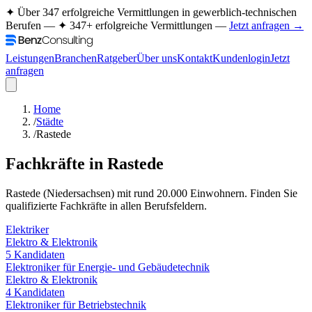
✦ Über 347 erfolgreiche Vermittlungen in gewerblich-technischen
Berufen —
✦ 347+ erfolgreiche Vermittlungen —
Jetzt anfragen →
Leistungen
Branchen
Ratgeber
Über uns
Kontakt
Kundenlogin
Jetzt
anfragen
Home
/
Städte
/
Rastede
Fachkräfte in
Rastede
Rastede
(
Niedersachsen
) mit rund
20.000
Einwohnern. Finden Sie
qualifizierte Fachkräfte in allen Berufsfeldern.
Elektriker
Elektro & Elektronik
5
Kandidaten
Elektroniker für Energie- und Gebäudetechnik
Elektro & Elektronik
4
Kandidaten
Elektroniker für Betriebstechnik