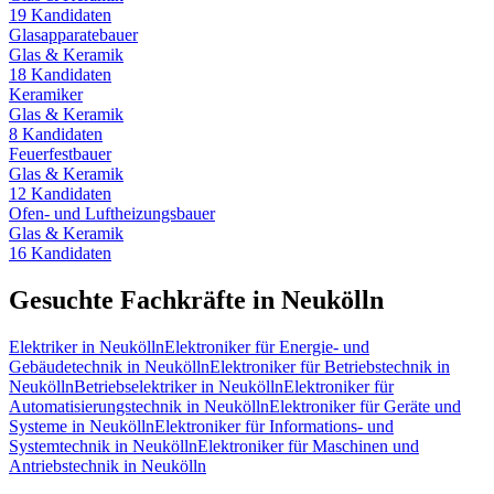
19
Kandidaten
Glasapparatebauer
Glas & Keramik
18
Kandidaten
Keramiker
Glas & Keramik
8
Kandidaten
Feuerfestbauer
Glas & Keramik
12
Kandidaten
Ofen- und Luftheizungsbauer
Glas & Keramik
16
Kandidaten
Gesuchte Fachkräfte in
Neukölln
Elektriker
in
Neukölln
Elektroniker für Energie- und
Gebäudetechnik
in
Neukölln
Elektroniker für Betriebstechnik
in
Neukölln
Betriebselektriker
in
Neukölln
Elektroniker für
Automatisierungstechnik
in
Neukölln
Elektroniker für Geräte und
Systeme
in
Neukölln
Elektroniker für Informations- und
Systemtechnik
in
Neukölln
Elektroniker für Maschinen und
Antriebstechnik
in
Neukölln