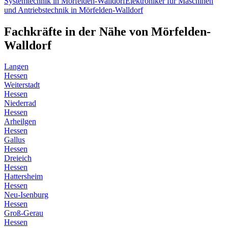
Systemtechnik
in
Mörfelden-Walldorf
Elektroniker für Maschinen
und Antriebstechnik
in
Mörfelden-Walldorf
Fachkräfte in der Nähe von
Mörfelden-
Walldorf
Langen
Hessen
Weiterstadt
Hessen
Niederrad
Hessen
Arheilgen
Hessen
Gallus
Hessen
Dreieich
Hessen
Hattersheim
Hessen
Neu-Isenburg
Hessen
Groß-Gerau
Hessen