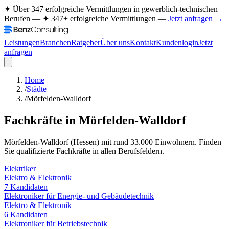
✦ Über 347 erfolgreiche Vermittlungen in gewerblich-technischen
Berufen —
✦ 347+ erfolgreiche Vermittlungen —
Jetzt anfragen →
Leistungen
Branchen
Ratgeber
Über uns
Kontakt
Kundenlogin
Jetzt
anfragen
Home
/
Städte
/
Mörfelden-Walldorf
Fachkräfte in
Mörfelden-Walldorf
Mörfelden-Walldorf
(
Hessen
) mit rund
33.000
Einwohnern. Finden
Sie qualifizierte Fachkräfte in allen Berufsfeldern.
Elektriker
Elektro & Elektronik
7
Kandidaten
Elektroniker für Energie- und Gebäudetechnik
Elektro & Elektronik
6
Kandidaten
Elektroniker für Betriebstechnik