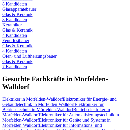
8
Kandidaten
Glasapparatebauer
Glas & Keramik
8
Kandidaten
Keramiker
Glas & Keramik
4
Kandidaten
Feuerfestbauer
Glas & Keramik
4
Kandidaten
Ofen- und Luftheizungsbauer
Glas & Keramik
7
Kandidaten
Gesuchte Fachkräfte in
Mörfelden-
Walldorf
Elektriker
in
Mörfelden-Walldorf
Elektroniker für Energie- und
Gebäudetechnik
in
Mörfelden-Walldorf
Elektroniker für
Betriebstechnik
in
Mörfelden-Walldorf
Betriebselektriker
in
Mörfelden-Walldorf
Elektroniker für Automatisierungstechnik
in
Mörfelden-Walldorf
Elektroniker für Geräte und Systeme
in
Mörfelden-Walldorf
Elektroniker für Informations- und