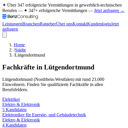
✦ Über 347 erfolgreiche Vermittlungen in gewerblich-technischen
Berufen —
✦ 347+ erfolgreiche Vermittlungen —
Jetzt anfragen →
Leistungen
Branchen
Ratgeber
Über uns
Kontakt
Kundenlogin
Jetzt
anfragen
Home
/
Städte
/
Lütgendortmund
Fachkräfte in
Lütgendortmund
Lütgendortmund
(
Nordrhein-Westfalen
) mit rund
23.000
Einwohnern. Finden Sie qualifizierte Fachkräfte in allen
Berufsfeldern.
Elektriker
Elektro & Elektronik
5
Kandidaten
Elektroniker für Energie- und Gebäudetechnik
Elektro & Elektronik
4
Kandidaten