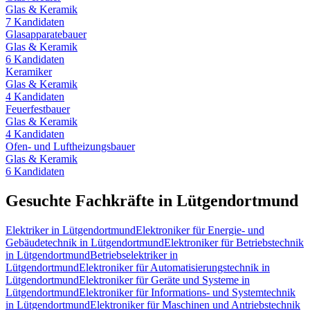
Glas & Keramik
7
Kandidaten
Glasapparatebauer
Glas & Keramik
6
Kandidaten
Keramiker
Glas & Keramik
4
Kandidaten
Feuerfestbauer
Glas & Keramik
4
Kandidaten
Ofen- und Luftheizungsbauer
Glas & Keramik
6
Kandidaten
Gesuchte Fachkräfte in
Lütgendortmund
Elektriker
in
Lütgendortmund
Elektroniker für Energie- und
Gebäudetechnik
in
Lütgendortmund
Elektroniker für Betriebstechnik
in
Lütgendortmund
Betriebselektriker
in
Lütgendortmund
Elektroniker für Automatisierungstechnik
in
Lütgendortmund
Elektroniker für Geräte und Systeme
in
Lütgendortmund
Elektroniker für Informations- und Systemtechnik
in
Lütgendortmund
Elektroniker für Maschinen und Antriebstechnik