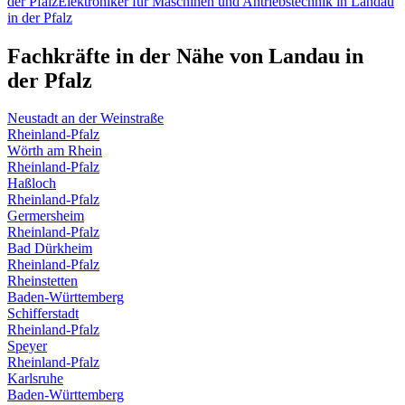
der Pfalz
Elektroniker für Maschinen und Antriebstechnik
in
Landau
in der Pfalz
Fachkräfte in der Nähe von
Landau in
der Pfalz
Neustadt an der Weinstraße
Rheinland-Pfalz
Wörth am Rhein
Rheinland-Pfalz
Haßloch
Rheinland-Pfalz
Germersheim
Rheinland-Pfalz
Bad Dürkheim
Rheinland-Pfalz
Rheinstetten
Baden-Württemberg
Schifferstadt
Rheinland-Pfalz
Speyer
Rheinland-Pfalz
Karlsruhe
Baden-Württemberg