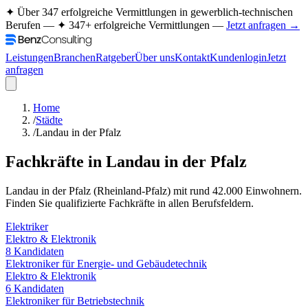
✦ Über 347 erfolgreiche Vermittlungen in gewerblich-technischen
Berufen —
✦ 347+ erfolgreiche Vermittlungen —
Jetzt anfragen →
Leistungen
Branchen
Ratgeber
Über uns
Kontakt
Kundenlogin
Jetzt
anfragen
Home
/
Städte
/
Landau in der Pfalz
Fachkräfte in
Landau in der Pfalz
Landau in der Pfalz
(
Rheinland-Pfalz
) mit rund
42.000
Einwohnern.
Finden Sie qualifizierte Fachkräfte in allen Berufsfeldern.
Elektriker
Elektro & Elektronik
8
Kandidaten
Elektroniker für Energie- und Gebäudetechnik
Elektro & Elektronik
6
Kandidaten
Elektroniker für Betriebstechnik