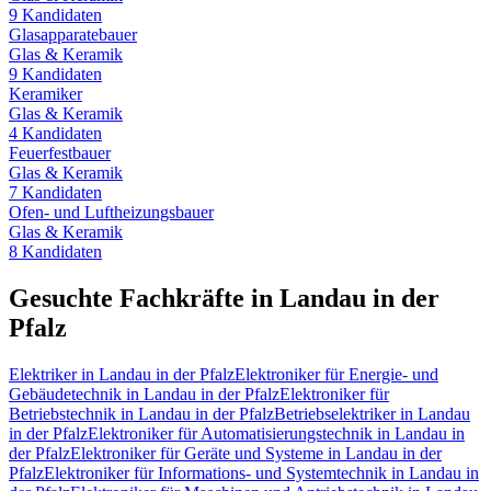
9
Kandidaten
Glasapparatebauer
Glas & Keramik
9
Kandidaten
Keramiker
Glas & Keramik
4
Kandidaten
Feuerfestbauer
Glas & Keramik
7
Kandidaten
Ofen- und Luftheizungsbauer
Glas & Keramik
8
Kandidaten
Gesuchte Fachkräfte in
Landau in der
Pfalz
Elektriker
in
Landau in der Pfalz
Elektroniker für Energie- und
Gebäudetechnik
in
Landau in der Pfalz
Elektroniker für
Betriebstechnik
in
Landau in der Pfalz
Betriebselektriker
in
Landau
in der Pfalz
Elektroniker für Automatisierungstechnik
in
Landau in
der Pfalz
Elektroniker für Geräte und Systeme
in
Landau in der
Pfalz
Elektroniker für Informations- und Systemtechnik
in
Landau in