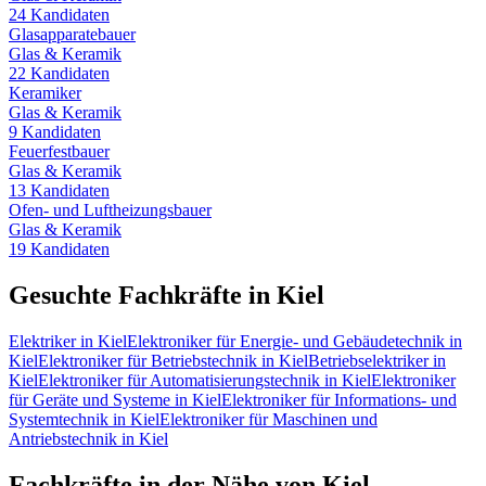
24
Kandidaten
Glasapparatebauer
Glas & Keramik
22
Kandidaten
Keramiker
Glas & Keramik
9
Kandidaten
Feuerfestbauer
Glas & Keramik
13
Kandidaten
Ofen- und Luftheizungsbauer
Glas & Keramik
19
Kandidaten
Gesuchte Fachkräfte in
Kiel
Elektriker
in
Kiel
Elektroniker für Energie- und Gebäudetechnik
in
Kiel
Elektroniker für Betriebstechnik
in
Kiel
Betriebselektriker
in
Kiel
Elektroniker für Automatisierungstechnik
in
Kiel
Elektroniker
für Geräte und Systeme
in
Kiel
Elektroniker für Informations- und
Systemtechnik
in
Kiel
Elektroniker für Maschinen und
Antriebstechnik
in
Kiel
Fachkräfte in der Nähe von
Kiel