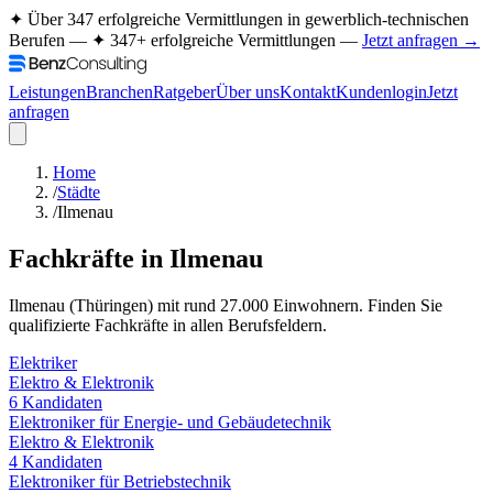
✦ Über 347 erfolgreiche Vermittlungen in gewerblich-technischen
Berufen —
✦ 347+ erfolgreiche Vermittlungen —
Jetzt anfragen →
Leistungen
Branchen
Ratgeber
Über uns
Kontakt
Kundenlogin
Jetzt
anfragen
Home
/
Städte
/
Ilmenau
Fachkräfte in
Ilmenau
Ilmenau
(
Thüringen
) mit rund
27.000
Einwohnern. Finden Sie
qualifizierte Fachkräfte in allen Berufsfeldern.
Elektriker
Elektro & Elektronik
6
Kandidaten
Elektroniker für Energie- und Gebäudetechnik
Elektro & Elektronik
4
Kandidaten
Elektroniker für Betriebstechnik