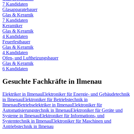
7
Kandidaten
Glasapparatebauer
Glas & Keramik
7
Kandidaten
Keramiker
Glas & Keramik
4
Kandidaten
Feuerfestbauer
Glas & Keramik
4
Kandidaten
Ofen- und Luftheizungsbauer
Glas & Keramik
6
Kandidaten
Gesuchte Fachkräfte in
Ilmenau
Elektriker
in
Ilmenau
Elektroniker für Energie- und Gebäudetechnik
in
Ilmenau
Elektroniker für Betriebstechnik
in
Ilmenau
Betriebselektriker
in
Ilmenau
Elektroniker für
Automatisierungstechnik
in
Ilmenau
Elektroniker für Geräte und
Systeme
in
Ilmenau
Elektroniker für Informations- und
Systemtechnik
in
Ilmenau
Elektroniker für Maschinen und
Antriebstechnik
in
Ilmenau