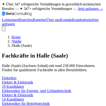
✦ Über 347 erfolgreiche Vermittlungen in gewerblich-technischen
Berufen —
✦ 347+ erfolgreiche Vermittlungen —
Jetzt anfragen →
Leistungen
Branchen
Ratgeber
Über uns
Kontakt
Kundenlogin
Jetzt
anfragen
Home
/
Städte
/
Halle (Saale)
Fachkräfte in
Halle (Saale)
Halle (Saale)
(
Sachsen-Anhalt
) mit rund
238.000
Einwohnern.
Finden Sie qualifizierte Fachkräfte in allen Berufsfeldern.
Elektriker
Elektro & Elektronik
19
Kandidaten
Elektroniker für Energie- und Gebäudetechnik
Elektro & Elektronik
14
Kandidaten
Elektroniker für Betriebstechnik