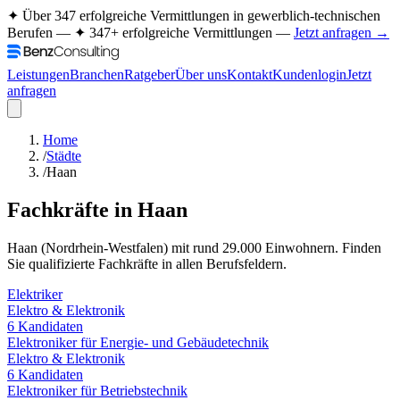
✦ Über 347 erfolgreiche Vermittlungen in gewerblich-technischen
Berufen —
✦ 347+ erfolgreiche Vermittlungen —
Jetzt anfragen →
Leistungen
Branchen
Ratgeber
Über uns
Kontakt
Kundenlogin
Jetzt
anfragen
Home
/
Städte
/
Haan
Fachkräfte in
Haan
Haan
(
Nordrhein-Westfalen
) mit rund
29.000
Einwohnern. Finden
Sie qualifizierte Fachkräfte in allen Berufsfeldern.
Elektriker
Elektro & Elektronik
6
Kandidaten
Elektroniker für Energie- und Gebäudetechnik
Elektro & Elektronik
6
Kandidaten
Elektroniker für Betriebstechnik