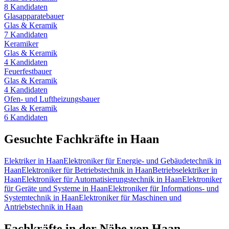
8
Kandidaten
Glasapparatebauer
Glas & Keramik
7
Kandidaten
Keramiker
Glas & Keramik
4
Kandidaten
Feuerfestbauer
Glas & Keramik
4
Kandidaten
Ofen- und Luftheizungsbauer
Glas & Keramik
6
Kandidaten
Gesuchte Fachkräfte in
Haan
Elektriker
in
Haan
Elektroniker für Energie- und Gebäudetechnik
in
Haan
Elektroniker für Betriebstechnik
in
Haan
Betriebselektriker
in
Haan
Elektroniker für Automatisierungstechnik
in
Haan
Elektroniker
für Geräte und Systeme
in
Haan
Elektroniker für Informations- und
Systemtechnik
in
Haan
Elektroniker für Maschinen und
Antriebstechnik
in
Haan
Fachkräfte in der Nähe von
Haan