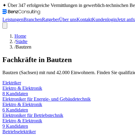
✦ Über 347 erfolgreiche Vermittlungen in gewerblich-technischen 
Leistungen
Branchen
Ratgeber
Über uns
Kontakt
Kundenlogin
Jetzt anf
Home
/
Städte
/
Bautzen
Fachkräfte in
Bautzen
Bautzen
(
Sachsen
) mit rund
42.000
Einwohnern. Finden Sie qualifizier
Elektriker
Elektro & Elektronik
8
Kandidaten
Elektroniker für Energie- und Gebäudetechnik
Elektro & Elektronik
6
Kandidaten
Elektroniker für Betriebstechnik
Elektro & Elektronik
9
Kandidaten
Betriebselektriker