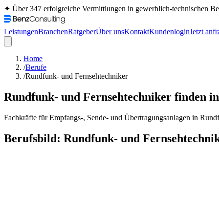
✦ Über 347 erfolgreiche Vermittlungen in gewerblich-technischen 
Leistungen
Branchen
Ratgeber
Über uns
Kontakt
Kundenlogin
Jetzt anf
Home
/
Berufe
/
Rundfunk- und Fernsehtechniker
Rundfunk- und Fernsehtechniker
finden i
Fachkräfte für Empfangs-, Sende- und Übertragungsanlagen in Rund
Berufsbild:
Rundfunk- und Fernsehtechni