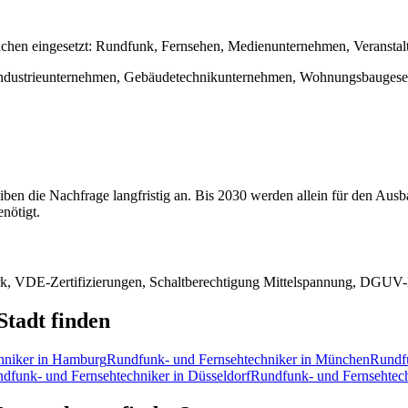
chen eingesetzt:
Rundfunk, Fernsehen, Medienunternehmen, Veranstal
 Industrieunternehmen, Gebäudetechnikunternehmen, Wohnungsbaugesel
ben die Nachfrage langfristig an. Bis 2030 werden allein für den Au
nötigt.
werk, VDE-Zertifizierungen, Schaltberechtigung Mittelspannung, DGUV
Stadt finden
hniker
in
Hamburg
Rundfunk- und Fernsehtechniker
in
München
Rundfu
dfunk- und Fernsehtechniker
in
Düsseldorf
Rundfunk- und Fernsehtec