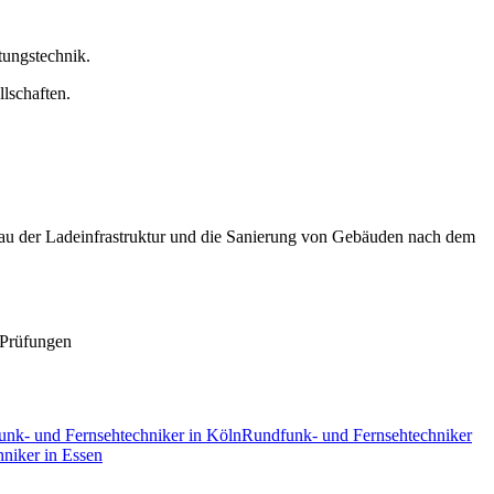
tungstechnik
.
lschaften
.
sbau der Ladeinfrastruktur und die Sanierung von Gebäuden nach dem
-Prüfungen
nk- und Fernsehtechniker
in
Köln
Rundfunk- und Fernsehtechniker
hniker
in
Essen