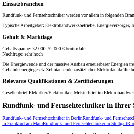
Einsatzbranchen
Rundfunk- und Fernsehtechniker
werden vor allem in folgenden Bran
Typische Arbeitgeber:
Elektrohandwerksbetriebe, Energieversorger,
Gehalt & Marktlage
Gehaltsspanne:
32.000–52.000 € brutto/Jahr
Nachfrage:
sehr hoch
Die Energiewende und der massive Ausbau erneuerbarer Energien trei
Gebäudeenergiegesetz Zehntausende zusätzlicher Elektrofachkräfte be
Relevante Qualifikationen & Zertifizierungen
Gesellenbrief Elektriker/Elektroniker, Meisterbrief im Elektrohand
Rundfunk- und Fernsehtechniker
in Ihrer 
Rundfunk- und Fernsehtechniker
in
Berlin
Rundfunk- und Fernsehtec
in
Frankfurt am Main
Rundfunk- und Fernsehtechniker
in
Stuttgart
Run