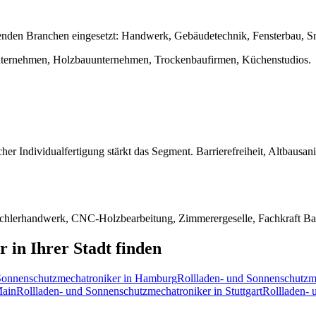
enden Branchen eingesetzt:
Handwerk, Gebäudetechnik, Fensterbau, 
unternehmen, Holzbauunternehmen, Trockenbaufirmen, Küchenstudios
.
er Individualfertigung stärkt das Segment. Barrierefreiheit, Altba
Tischlerhandwerk, CNC-Holzbearbeitung, Zimmerergeselle, Fachkraft B
r
in Ihrer Stadt finden
Sonnenschutzmechatroniker
in
Hamburg
Rollladen- und Sonnenschutzm
Main
Rollladen- und Sonnenschutzmechatroniker
in
Stuttgart
Rollladen- 