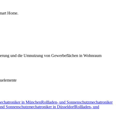
Smart Home
.
usanierung und die Umnutzung von Gewerbeflächen in Wohnraum
auelemente
echatroniker
in
München
Rollladen- und Sonnenschutzmechatroniker
und Sonnenschutzmechatroniker
in
Düsseldorf
Rollladen- und