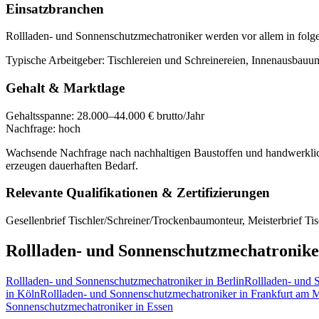
Einsatzbranchen
Rollladen- und Sonnenschutzmechatroniker
werden vor allem in folg
Typische Arbeitgeber:
Tischlereien und Schreinereien, Innenausbau
Gehalt & Marktlage
Gehaltsspanne:
28.000–44.000 € brutto/Jahr
Nachfrage:
hoch
Wachsende Nachfrage nach nachhaltigen Baustoffen und handwerklich
erzeugen dauerhaften Bedarf.
Relevante Qualifikationen & Zertifizierungen
Gesellenbrief Tischler/Schreiner/Trockenbaumonteur, Meisterbrief 
Rollladen- und Sonnenschutzmechatronike
Rollladen- und Sonnenschutzmechatroniker
in
Berlin
Rollladen- und 
in
Köln
Rollladen- und Sonnenschutzmechatroniker
in
Frankfurt am 
Sonnenschutzmechatroniker
in
Essen