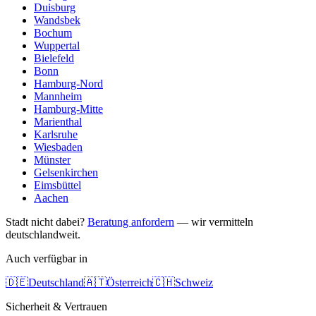
Duisburg
Wandsbek
Bochum
Wuppertal
Bielefeld
Bonn
Hamburg-Nord
Mannheim
Hamburg-Mitte
Marienthal
Karlsruhe
Wiesbaden
Münster
Gelsenkirchen
Eimsbüttel
Aachen
Stadt nicht dabei?
Beratung anfordern
— wir vermitteln
deutschlandweit.
Auch verfügbar in
🇩🇪
Deutschland
🇦🇹
Österreich
🇨🇭
Schweiz
Sicherheit & Vertrauen