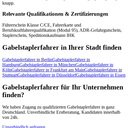
knapp.
Relevante Qualifikationen & Zertifizierungen
Führerschein Klasse C/CE, Fahrerkarte und
Berufskraftfahrerqualifikation (Modul 95), ADR-Gefahrgutschein,
Staplerschein, Speditionskaufmann IHK
Gabelstaplerfahrer
in Ihrer Stadt finden
Gabelstaplerfahrer
in
Berlin
Gabelstaplerfahrer
in
Hamburg
Gabelstaplerfahrer
in
München
Gabelstaplerfahrer
in
Köln
Gabelstaplerfahrer
in
Frankfurt am Main
Gabelstaplerfahrer
in
Stuttgart
Gabelstaplerfahrer
in
Düsseldorf
Gabelstaplerfahrer
in
Essen
Gabelstaplerfahrer
für Ihr Unternehmen
finden?
Wir haben Zugang zu qualifizierten
Gabelstaplerfahrer
in ganz
Deutschland. Unverbindliche Erstberatung, Kandidaten innerhalb
von 24h.
Unverbindlich anfragen