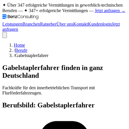
✦ Über 347 erfolgreiche Vermittlungen in gewerblich-technischen
Berufen —
✦ 347+ erfolgreiche Vermittlungen —
Jetzt anfragen →
Leistungen
Branchen
Ratgeber
Über uns
Kontakt
Kundenlogin
Jetzt
anfragen
Home
/
Berufe
/
Gabelstaplerfahrer
Gabelstaplerfahrer
finden in ganz
Deutschland
Fachkräfte für den innerbetrieblichen Transport mit
Flurförderfahrzeugen.
Berufsbild:
Gabelstaplerfahrer