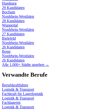
Hamburg
29
Kandidaten
Bochum
Nordrhein-Westfalen
28
Kandidaten
Wuppertal
Nordrhein-Westfalen
27
Kandidaten
Bielefeld
Nordrhein-Westfalen
26
Kandidaten
Bonn
Nordrhein-Westfalen
26
Kandidaten
Alle 1.000+ Städte ansehen →
Verwandte Berufe
Berufskraftfahrer
Logistik & Transport
Fachkraft für Lagerlogistik
Logistik & Transport
Fachlagerist
Logistik & Transport