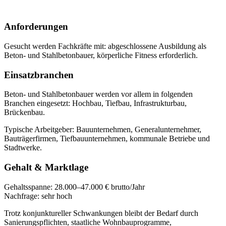
Anforderungen
Gesucht werden Fachkräfte mit:
abgeschlossene Ausbildung als
Beton- und Stahlbetonbauer, körperliche Fitness erforderlich
.
Einsatzbranchen
Beton- und Stahlbetonbauer
werden vor allem in folgenden
Branchen eingesetzt:
Hochbau, Tiefbau, Infrastrukturbau,
Brückenbau
.
Typische Arbeitgeber:
Bauunternehmen, Generalunternehmer,
Bauträgerfirmen, Tiefbauunternehmen, kommunale Betriebe und
Stadtwerke
.
Gehalt & Marktlage
Gehaltsspanne:
28.000–47.000 € brutto/Jahr
Nachfrage:
sehr hoch
Trotz konjunktureller Schwankungen bleibt der Bedarf durch
Sanierungspflichten, staatliche Wohnbauprogramme,