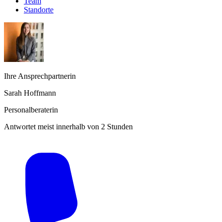
Team
Standorte
Ihre Ansprechpartnerin
Sarah Hoffmann
Personalberaterin
Antwortet meist innerhalb von 2 Stunden