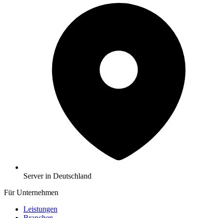
Server in Deutschland
Für Unternehmen
Leistungen
Branchen