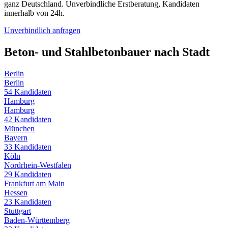
ganz Deutschland. Unverbindliche Erstberatung, Kandidaten
innerhalb von 24h.
Unverbindlich anfragen
Beton- und Stahlbetonbauer
nach Stadt
Berlin
Berlin
54
Kandidaten
Hamburg
Hamburg
42
Kandidaten
München
Bayern
33
Kandidaten
Köln
Nordrhein-Westfalen
29
Kandidaten
Frankfurt am Main
Hessen
23
Kandidaten
Stuttgart
Baden-Württemberg