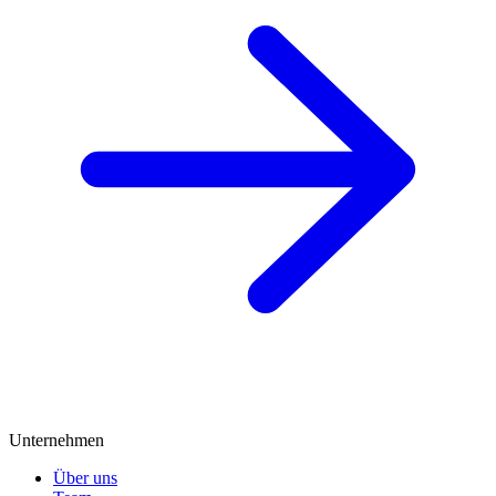
Unternehmen
Über uns