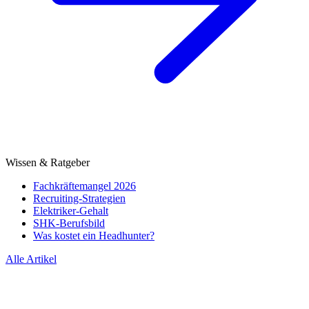
Wissen & Ratgeber
Fachkräftemangel 2026
Recruiting-Strategien
Elektriker-Gehalt
SHK-Berufsbild
Was kostet ein Headhunter?
Alle Artikel