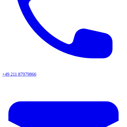
+49 211 87979866