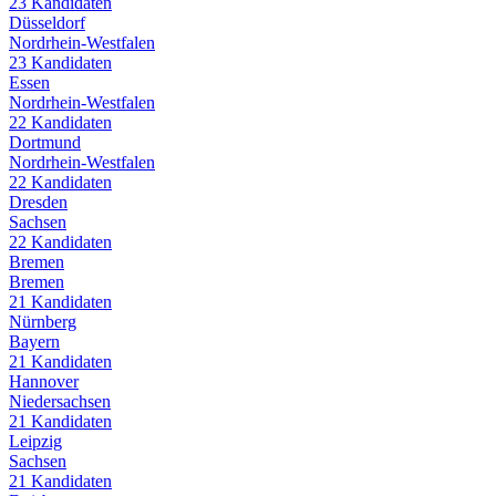
23
Kandidaten
Düsseldorf
Nordrhein-Westfalen
23
Kandidaten
Essen
Nordrhein-Westfalen
22
Kandidaten
Dortmund
Nordrhein-Westfalen
22
Kandidaten
Dresden
Sachsen
22
Kandidaten
Bremen
Bremen
21
Kandidaten
Nürnberg
Bayern
21
Kandidaten
Hannover
Niedersachsen
21
Kandidaten
Leipzig
Sachsen
21
Kandidaten