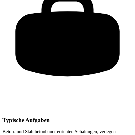
Typische Aufgaben
Beton- und Stahlbetonbauer
errichten Schalungen, verlegen