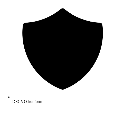
DSGVO-konform