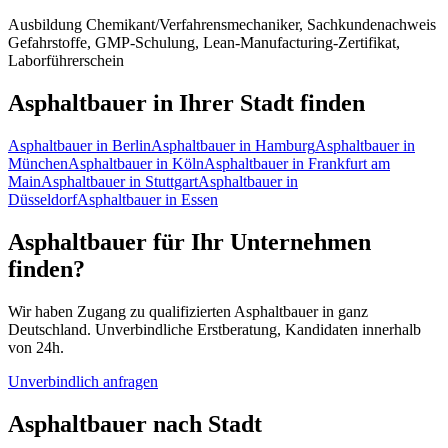
Ausbildung Chemikant/Verfahrensmechaniker, Sachkundenachweis
Gefahrstoffe, GMP-Schulung, Lean-Manufacturing-Zertifikat,
Laborführerschein
Asphaltbauer
in Ihrer Stadt finden
Asphaltbauer
in
Berlin
Asphaltbauer
in
Hamburg
Asphaltbauer
in
München
Asphaltbauer
in
Köln
Asphaltbauer
in
Frankfurt am
Main
Asphaltbauer
in
Stuttgart
Asphaltbauer
in
Düsseldorf
Asphaltbauer
in
Essen
Asphaltbauer
für Ihr Unternehmen
finden?
Wir haben Zugang zu qualifizierten
Asphaltbauer
in ganz
Deutschland. Unverbindliche Erstberatung, Kandidaten innerhalb
von 24h.
Unverbindlich anfragen
Asphaltbauer
nach Stadt