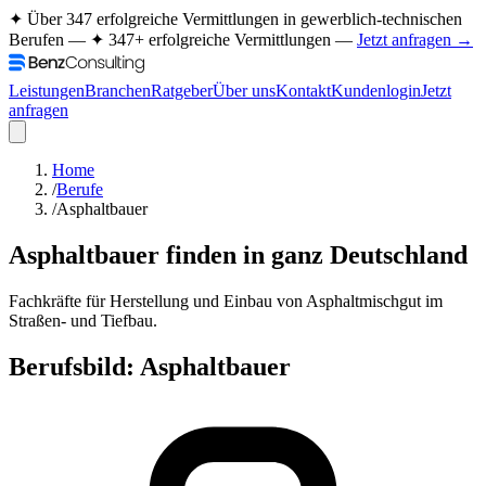
✦ Über 347 erfolgreiche Vermittlungen in gewerblich-technischen
Berufen —
✦ 347+ erfolgreiche Vermittlungen —
Jetzt anfragen →
Leistungen
Branchen
Ratgeber
Über uns
Kontakt
Kundenlogin
Jetzt
anfragen
Home
/
Berufe
/
Asphaltbauer
Asphaltbauer
finden in ganz Deutschland
Fachkräfte für Herstellung und Einbau von Asphaltmischgut im
Straßen- und Tiefbau.
Berufsbild:
Asphaltbauer