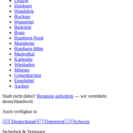
Leipzig
Duisburg
Wandsbek
Bochum
Wuppertal
Bielefeld
Bonn
Hamburg-Nord
Mannheim
Hamburg-Mitte
Marienthal
Karlsruhe
Wiesbaden
Münster
Gelsenkirchen
Eimsbüttel
Aachen
Stadt nicht dabei?
Beratung anfordern
— wir vermitteln
deutschlandweit.
Auch verfügbar in
🇩🇪
Deutschland
🇦🇹
Österreich
🇨🇭
Schweiz
Sicherheit & Vertrauen